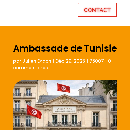
CONTACT
Ambassade de Tunisie
par
Julien Drach
|
Déc 29, 2025
|
75007
|
0
commentaires